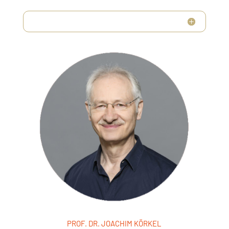
PROF. DR. JOACHIM KÖRKEL