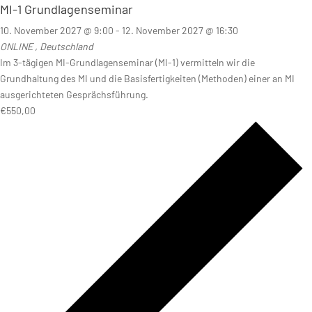
MI-1 Grundlagenseminar
10. November 2027 @ 9:00
-
12. November 2027 @ 16:30
ONLINE
, Deutschland
Im 3-tägigen MI-Grundlagenseminar (MI-1) vermitteln wir die
Grundhaltung des MI und die Basisfertigkeiten (Methoden) einer an MI
ausgerichteten Gesprächsführung.
€550,00