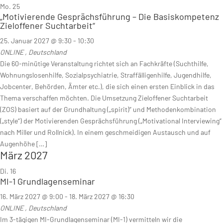
Mo.
25
„Motivierende Gesprächsführung – Die Basiskompetenz
Zieloffener Suchtarbeit“
25. Januar 2027 @ 9:30
-
10:30
ONLINE
, Deutschland
Die 60-minütige Veranstaltung richtet sich an Fachkräfte (Suchthilfe,
Wohnungslosenhilfe, Sozialpsychiatrie, Straffälligenhilfe, Jugendhilfe,
Jobcenter, Behörden, Ämter etc.), die sich einen ersten Einblick in das
Thema verschaffen möchten. Die Umsetzung Zieloffener Suchtarbeit
(ZOS) basiert auf der Grundhaltung („spirit)“ und Methodenkombination
(„style“) der Motivierenden Gesprächsführung („Motivational Interviewing“
nach Miller und Rollnick). In einem geschmeidigen Austausch und auf
Augenhöhe […]
März 2027
Di.
16
MI-1 Grundlagenseminar
16. März 2027 @ 9:00
-
18. März 2027 @ 16:30
ONLINE
, Deutschland
Im 3-tägigen MI-Grundlagenseminar (MI-1) vermitteln wir die